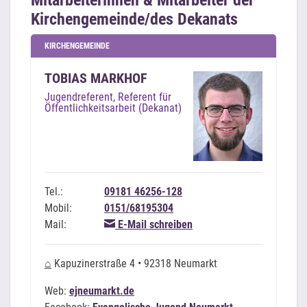
Mitarbeiterinnen & Mitarbeiter der
Kirchengemeinde/des Dekanats
KIRCHENGEMEINDE
TOBIAS MARKHOF
Jugendreferent, Referent für
Öffentlichkeitsarbeit (Dekanat)
Tel.:
09181 46256-128
Mobil:
0151/68195304
Mail:
E-Mail schreiben
⌂
Kapuzinerstraße 4 • 92318 Neumarkt
Web:
ejneumarkt.de