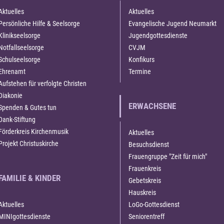
Aktuelles
Aktuelles
Persönliche Hilfe & Seelsorge
Evangelische Jugend Neumarkt
Klinikseelsorge
Jugendgottesdienste
Notfallseelsorge
CVJM
Schulseelsorge
Konfikurs
Ehrenamt
Termine
Aufstehen für verfolgte Christen
Diakonie
ERWACHSENE
Spenden & Gutes tun
Dank-Stiftung
Förderkreis Kirchenmusik
Aktuelles
Projekt Christuskirche
Besuchsdienst
Frauengruppe "Zeit für mich"
Frauenkreis
FAMILIE & KINDER
Gebetskreis
Hauskreis
Aktuelles
LoGo-Gottesdienst
MINIgottesdienste
Seniorentreff